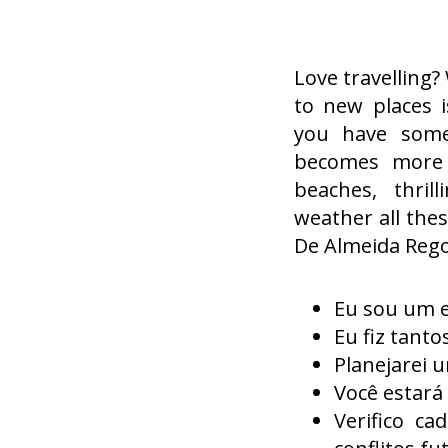
Love travelling?
to new places 
you have some
becomes more 
beaches, thril
weather all thes
De Almeida Rego
Eu sou um es
Eu fiz tanto
Planejarei 
Você estará 
Verifico ca