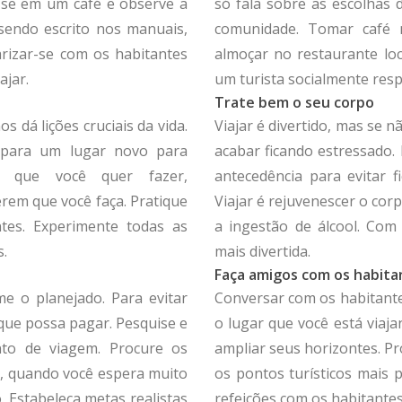
-se em um café e observe a
só fala sobre as escolhas 
 sendo escrito nos manuais,
comunidade. Tomar café 
arizar-se com os habitantes
almoçar no restaurante lo
ajar.
um turista socialmente res
Trate bem o seu corpo
s dá lições cruciais da vida.
Viajar é divertido, mas se
 para um lugar novo para
acabar ficando estressado.
o que você quer fazer,
antecedência para evitar 
em que você faça. Pratique
Viajar é rejuvenescer o co
ntes. Experimente todas as
a ingestão de álcool. Com
s.
mais divertida.
Faça amigos com os habitan
e o planejado. Para evitar
Conversar com os habitante
que possa pagar. Pesquise e
o lugar que você está viaja
to de viagem. Procure os
ampliar seus horizontes. P
, quando você espera muito
os pontos turísticos mais
 Estabeleça metas realistas
refeições com os habitantes