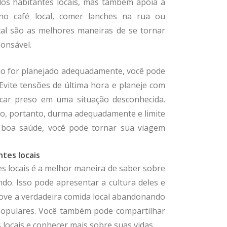
dos habitantes locais, mas também apóia a
no café local, comer lanches na rua ou
cal são as melhores maneiras de se tornar
ponsável.
 não for planejado adequadamente, você pode
 Evite tensões de última hora e planeje com
ficar preso em uma situação desconhecida.
rpo, portanto, durma adequadamente e limite
 boa saúde, você pode tornar sua viagem
tes locais
s locais é a melhor maneira de saber sobre
ndo. Isso pode apresentar a cultura deles e
rove a verdadeira comida local abandonando
 populares. Você também pode compartilhar
 locais e conhecer mais sobre suas vidas.