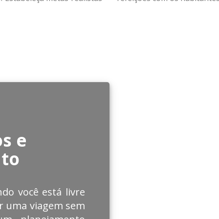
s e
to
do você está livre
ar uma viagem sem